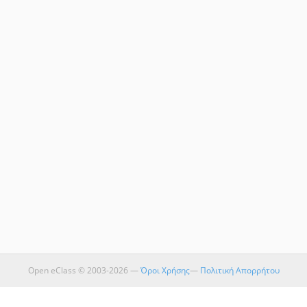
Open eClass © 2003-2026 —
Όροι Χρήσης
—
Πολιτική Απορρήτου