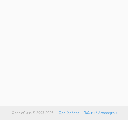
Open eClass © 2003-2026 —
Όροι Χρήσης
—
Πολιτική Απορρήτου