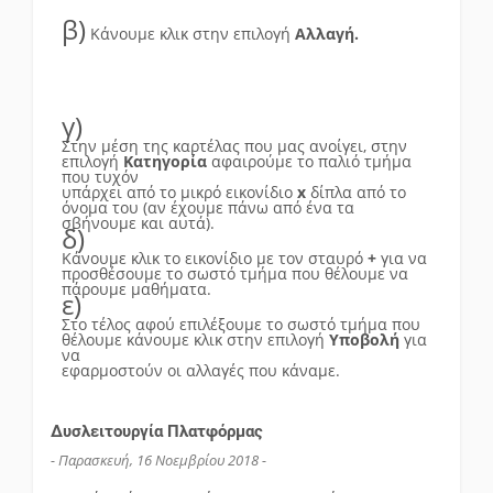
β)
Κάνουμε κλικ στην επιλογή
Αλλαγή.
γ
)
Στην μέση της καρτέλας που μας ανοίγει, στην
επιλογή
Κατηγορία
αφαιρούμε το παλιό τμήμα
που τυχόν
υπάρχει από το μικρό εικονίδιο
x
δίπλα από το
όνομα του
(αν έχουμε πάνω από ένα τα
σβήνουμε και αυτά)
.
δ
)
Κάνουμε κλικ το εικονίδιο με τον σταυρό
+
για να
προσθέσουμε το σωστό τμήμα που θέλουμε να
πάρουμε μαθήματα.
ε)
Στο τέλος αφού επιλέξουμε το σωστό τμήμα που
θέλουμε κάνουμε κλικ στην επιλογή
Υποβολή
για
να
εφαρμοστούν οι αλλαγές που κάναμε.
Δυσλειτουργία Πλατφόρμας
- Παρασκευή, 16 Νοεμβρίου 2018 -