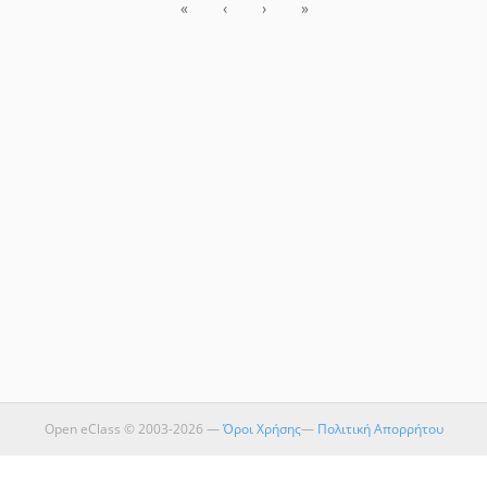
«
‹
›
»
Open eClass © 2003-2026 —
Όροι Χρήσης
—
Πολιτική Απορρήτου