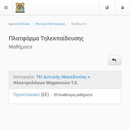
Επιλογή
Ε
$langMenu
Γλώσσας
Αρχική Σελίδα
Επιλογή Κατηγορίας
Μαθήματα
Πλατφόρμα Τηλεκπαίδευσης
Μαθήματα
Κατηγορία:
ΤΕΙ Δυτικής Μακεδονίας
»
Ηλεκτρολόγων Μηχανικών Τ.Ε.
Προπτυχιακό
(EE)
- 59 διαθέσιμα μαθήματα