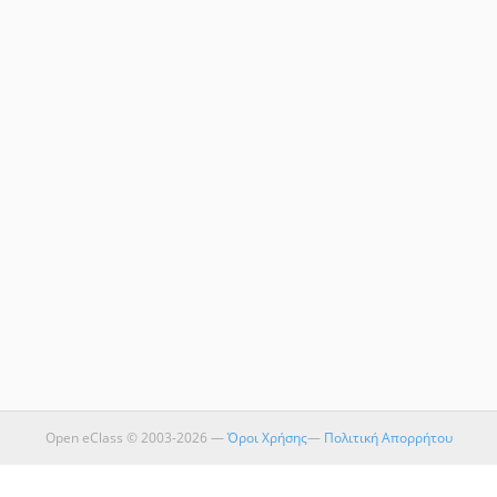
Open eClass © 2003-2026 —
Όροι Χρήσης
—
Πολιτική Απορρήτου